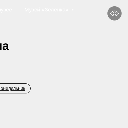
музее
Музей «Зелёнка»
на
понедельник