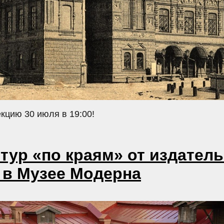
кцию 30 июля в 19:00!
тур «по краям» от издатель
 в Музее Модерна