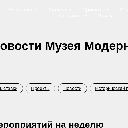
Выставки
Афиша
Проекты
О 
Контакты
Поиск
овости Музея Модер
ыставки
Проекты
Новости
Исторический 
роприятий на неделю