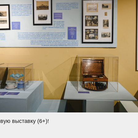
вую выставку (6+)!