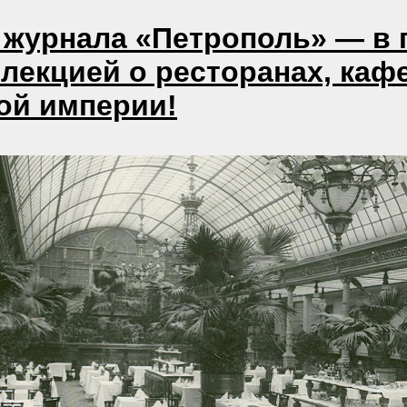
 журнала «Петрополь» — в г
лекцией о ресторанах, кафе
ой империи!