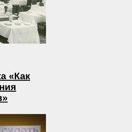
а «Как
ения
в»