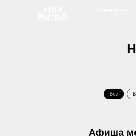
Посетителям
Н
Все
В
Афиша ме