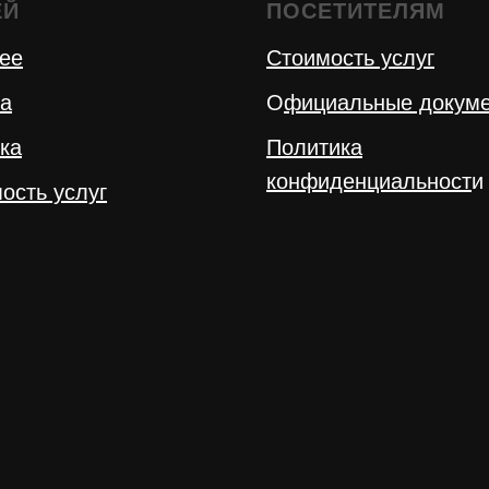
ЕЙ
ПОСЕТИТЕЛЯМ
ее
Стоимость услуг
а
О
фициальные докум
ка
Политика
конфиденциальност
и
ость услуг