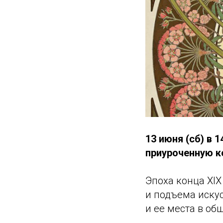
13 июня (сб) в
приуроченную к
Эпоха конца XIX
и подъема иску
и ее места в об