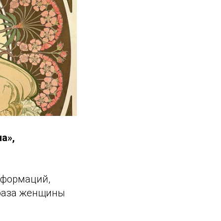
а»,
сформаций,
браза женщины