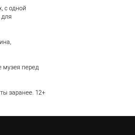
, с одной
 для
ина,
е музея перед
ты заранее. 12+