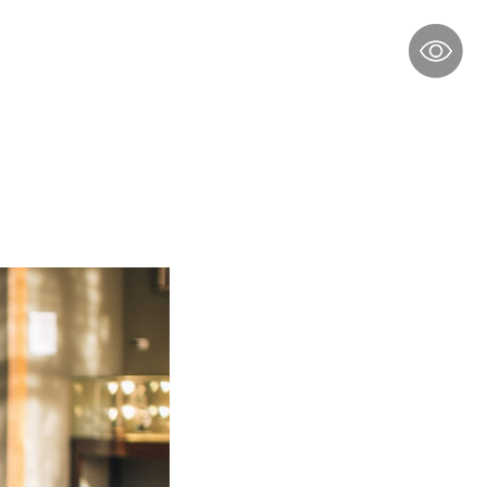
музее
Музей «Зелёнка»