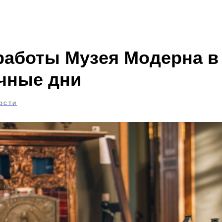
Выставки
Афиша
Проекты
О 
Контакты
Поиск
работы Музея Модерна в
чные дни
ОСТИ